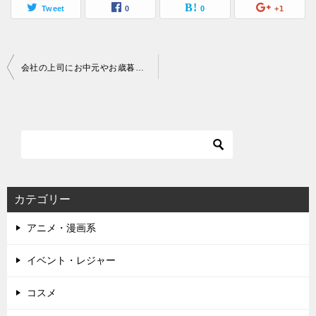
Tweet
0
0
+1
投
会社の上司にお中元やお歳暮の渡す時期や渡し方は？ダメなものとは？
稿
ナ
ビ
ゲ
ー
カテゴリー
シ
アニメ・漫画系
ョ
ン
イベント・レジャー
コスメ