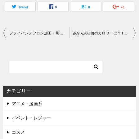
Tweet
0
0
+1
投
フライパンテフロン加工・焦げ付き防止を長持ちさえる方法
みかんの1個のカロリーは？1日何個食べればよい？
稿
ナ
ビ
ゲ
ー
カテゴリー
シ
アニメ・漫画系
ョ
ン
イベント・レジャー
コスメ