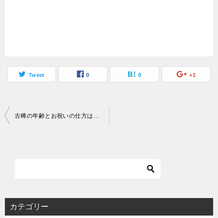
Tweet
0
0
+1
投
古稀の年齢とお祝いの仕方は？喜寿や傘寿・米寿・卒寿・白寿は？
稿
ナ
ビ
ゲ
ー
カテゴリー
シ