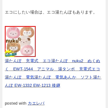
エコにしたい場合は、エコ湯たんぽもあります。
湯たんぽ 充電式 エコ湯たんぽ nuku2 ぬくぬ
く EWT-1544 アニマル 湯タンポ 充電式エコ
湯たんぽ 電気湯たんぽ 電気あんか ソフト湯た
んぽ EW-1332 EW-1213 後継
posted with
カエレバ