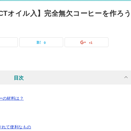
CTオイル入】完全無欠コーヒーを作ろ
0
0
+1
目次
ーの材料は？
作れて便利なもの