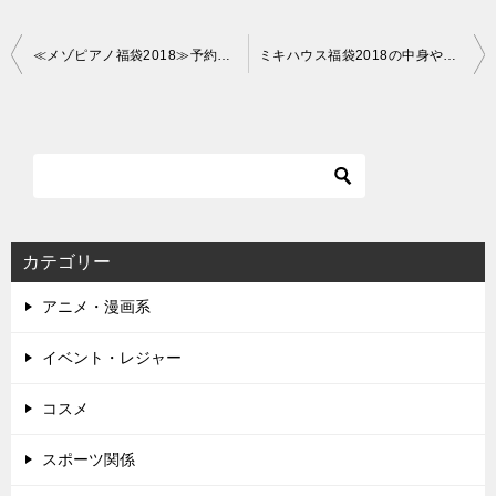
投
≪メゾピアノ福袋2018≫予約日や発売日は？中身ネタバレ！
ミキハウス福袋2018の中身や予約日はいつから？ネット予約は？
稿
ナ
ビ
ゲ
ー
カテゴリー
シ
アニメ・漫画系
ョ
ン
イベント・レジャー
コスメ
スポーツ関係