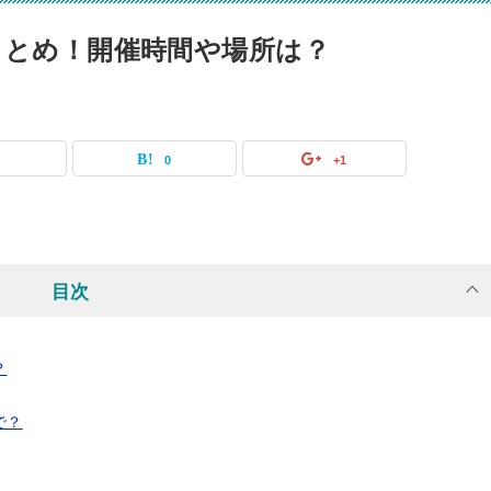
まとめ！開催時間や場所は？
0
0
+1
目次
？
で？