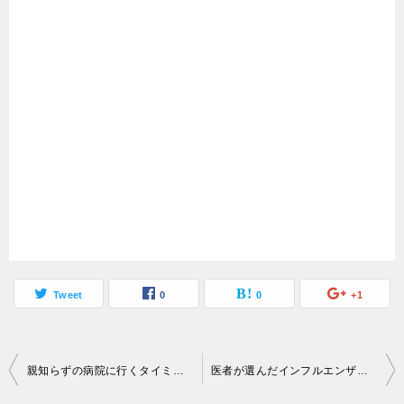
Tweet
0
0
+1
投
親知らずの病院に行くタイミングはいつがよい？
医者が選んだインフルエンザ予防方法【世界一受けたい授業】
稿