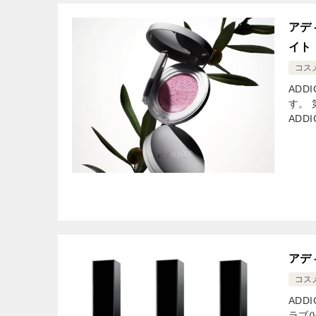
アデ
イト
コス
ADD
す。
ADD
アデ
コス
ADD
ラブ(