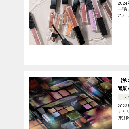
202
一弾は
スカ
【第
通販
コス
202
ァミリ
弾は