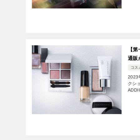
【第
通販
コス
202
クショ
ADD