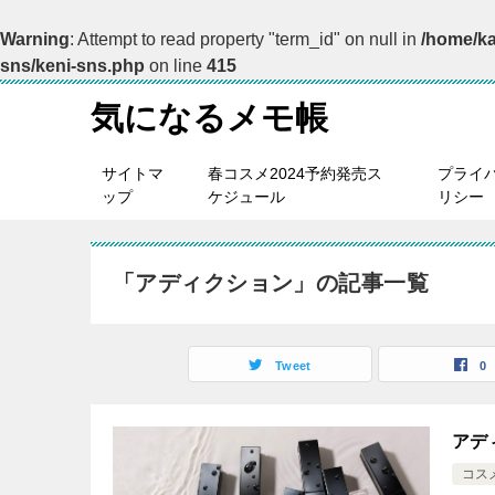
Warning
: Attempt to read property "term_id" on null in
/home/ka
sns/keni-sns.php
on line
415
気になるメモ帳
サイトマ
春コスメ2024予約発売ス
プライ
ップ
ケジュール
リシー
「アディクション」の記事一覧
Tweet
0
アデ
コス