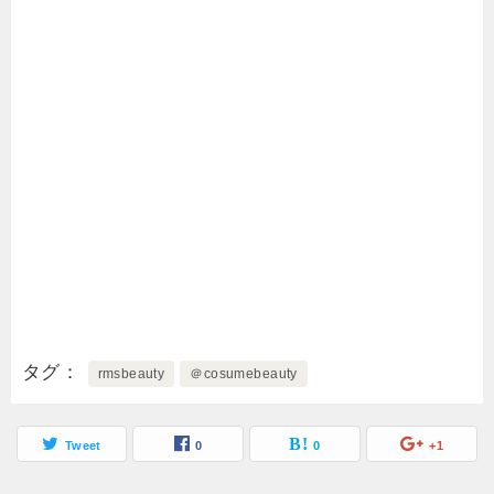
タグ
rmsbeauty
＠cosumebeauty
Tweet
0
0
+1