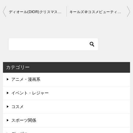
投
ディオール(DIOR)クリスマスコフレ2020の予約日・発売日・ネット通販サイト
キールズ＠コスメビューティーデイの予約日・中身・発売情報一覧
稿
ナ
ビ
ゲ
ー
カテゴリー
シ
アニメ・漫画系
ョ
ン
イベント・レジャー
コスメ
スポーツ関係