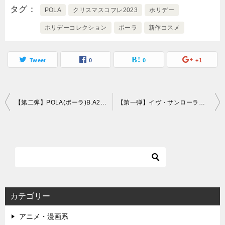
タグ
POLA
クリスマスコフレ2023
ホリデー
ホリデーコレクション
ポーラ
新作コスメ
Tweet
0
0
+1
投
【第二弾】POLA(ポーラ)B.A2023中身・予約日・発売日・通販ができるサイト
【第一弾】イヴ・サンローラン（YSL）クリスマスコフレ2023予約日・発売日・ネット通販サイト
稿
ナ
ビ
ゲ
ー
カテゴリー
シ
アニメ・漫画系
ョ