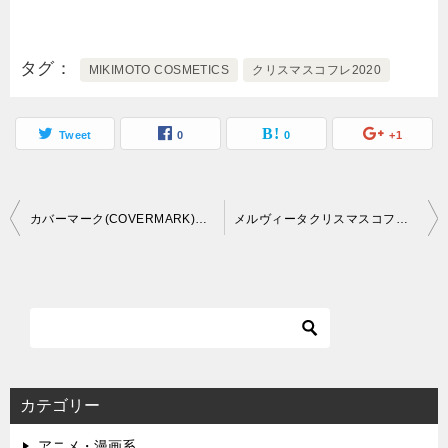
タグ
MIKIMOTO COSMETICS
クリスマスコフレ2020
Tweet
0
0
+1
投
カバーマーク(COVERMARK)クリスマスコフレ発売日とネット通販サイト
メルヴィータクリスマスコフレ2020発売日・ネット通販情報
稿
ナ
ビ
ゲ
ー
カテゴリー
シ
アニメ・漫画系