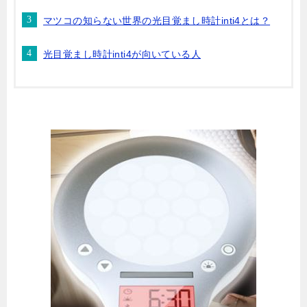
マツコの知らない世界の光目覚まし時計inti4とは？
光目覚まし時計inti4が向いている人