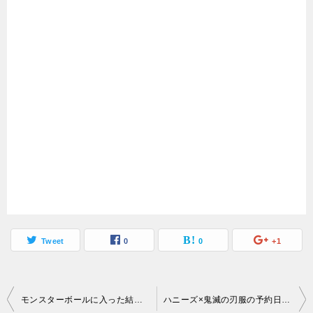
Tweet
0
0
+1
投
モンスターボールに入った結婚指輪はどこで売っている？
ハニーズ×鬼滅の刃服の予約日・予約サイト・キャラ別中身【再販分】