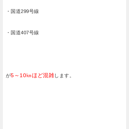
・国道299号線
・国道407号線
5～10㎞ほど混雑
が
します。