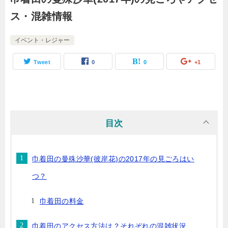
ス・混雑情報
イベント・レジャー
Tweet
0
0
+1
目次
巾着田の曼殊沙華(彼岸花)の2017年の見ごろはい
つ？
巾着田の料金
巾着田のアクセス方法は？それぞれの混雑状況