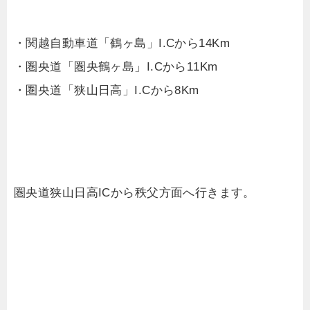
・関越自動車道「鶴ヶ島」I.Cから14Km
・圏央道「圏央鶴ヶ島」I.Cから11Km
・圏央道「狭山日高」I.Cから8Km
圏央道狭山日高ICから秩父方面へ行きます。