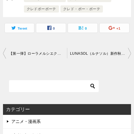
クレドポーボーテ
クレド・ポー・ボーテ
Tweet
0
0
+1
投
【第一弾】ローラメルシエクリスマスコフレ2023予約日・発売日・ネット通販サイト
LUNASOL（ルナソル）新作秋コスメ2023予約日・発売日・通販サイト
稿
ナ
ビ
ゲ
ー
カテゴリー
シ
アニメ・漫画系
ョ