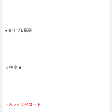
●タイプB福袋
☆中身★
・
AラインPコート